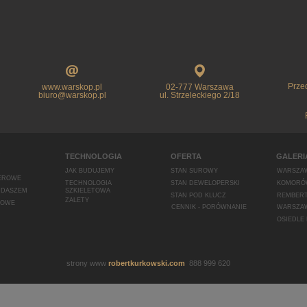
Prze
www.warskop.pl
02-777 Warszawa
biuro@warskop.pl
ul. Strzeleckiego 2/18
TECHNOLOGIA
OFERTA
GALERI
JAK BUDUJEMY
STAN SUROWY
WARSZA
EROWE
TECHNOLOGIA
STAN DEWELOPERSKI
KOMORÓ
DDASZEM
SZKIELETOWA
STAN POD KLUCZ
REMBER
ZALETY
ROWE
CENNIK - PORÓWNANIE
WARSZAW
OSIEDLE
strony www
robertkurkowski.com
888 999 620