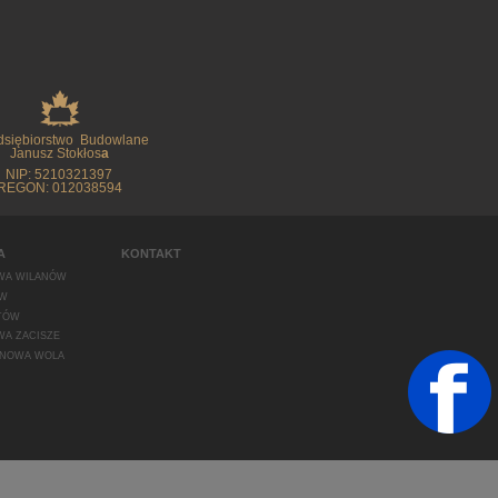
dsiębiorstwo Budowlane
Janusz Stokłos
a
NIP: 5210321397
REGON: 012038594
A
KONTAKT
WA WILANÓW
W
TÓW
A ZACISZE
 NOWA WOLA