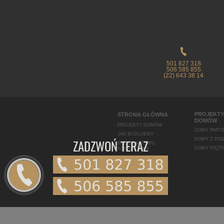
501 827 318
506 585 855
(22) 643 38 14
PROJEKTY
STRONA GŁÓWNA
DOMÓW
PROJEKTY DOMÓW
DOMY PART
JAK BUDUJEMY
ZADZWOŃ TERAZ
DOMY Z PO
BUDOWNICTWO
DOMY PIĘT
KANADYJSKIE