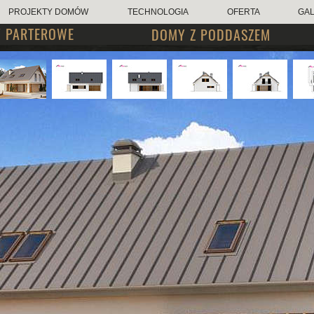
PROJEKTY DOMÓW
TECHNOLOGIA
OFERTA
GAL
 PARTEROWE
DOMY Z PODDASZEM
501 827 38
506 585 855
biuro@wars