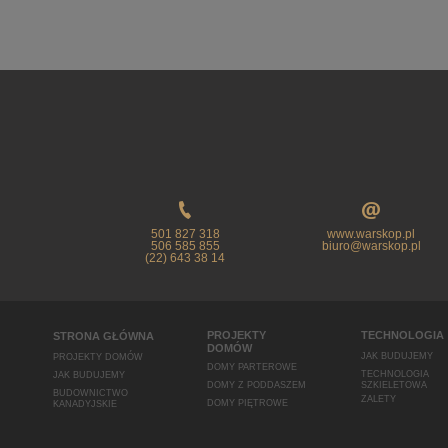
501 827 318
www.warskop.pl
506 585 855
biuro@warskop.pl
(22) 643 38 14
PROJEKTY
TECHNOLOGIA
STRONA GŁÓWNA
DOMÓW
JAK BUDUJEMY
PROJEKTY DOMÓW
DOMY PARTEROWE
TECHNOLOGIA
JAK BUDUJEMY
DOMY Z PODDASZEM
SZKIELETOWA
BUDOWNICTWO
ZALETY
DOMY PIĘTROWE
KANADYJSKIE